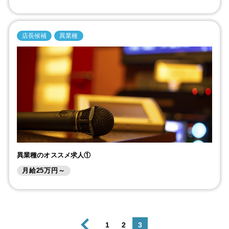
店長候補
異業種
異業種のオススメ求人①
月給25万円～
1
2
3