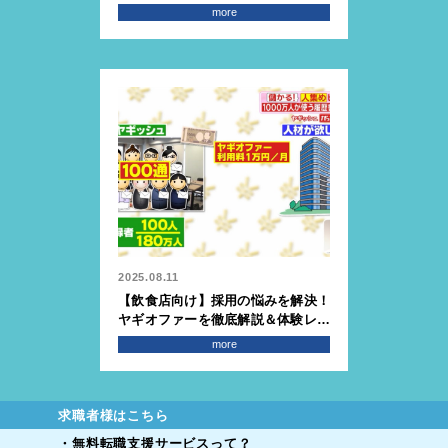
ト・デメリットから導入事例まで徹
more
底解説
2025.08.11
【飲食店向け】採用の悩みを解決！
ヤギオファーを徹底解説＆体験レポ
ート
more
求職者様はこちら
・無料転職支援サービスって？