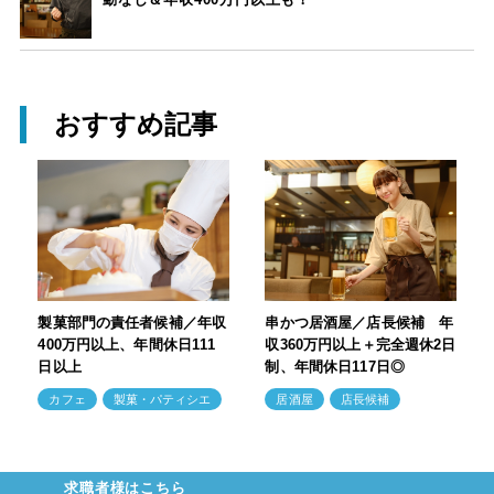
おすすめ記事
製菓部門の責任者候補／年収
串かつ居酒屋／店長候補 年
400万円以上、年間休日111
収360万円以上＋完全週休2日
日以上
制、年間休日117日◎
カフェ
製菓・パティシエ
居酒屋
店長候補
求職者様はこちら