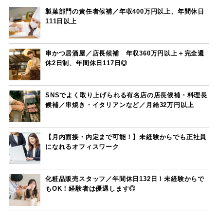
製菓部門の責任者候補／年収400万円以上、年間休日
111日以上
串かつ居酒屋／店長候補 年収360万円以上＋完全週
休2日制、年間休日117日◎
SNSでよく取り上げられる有名店の店長候補・料理長
候補／串焼き・イタリアンなど／月給32万円以上
【月内面接・内定まで可能！】未経験からでも正社員
になれるオフィスワーク
化粧品販売スタッフ／年間休日132日！未経験からで
もOK！経験者は優遇します◎