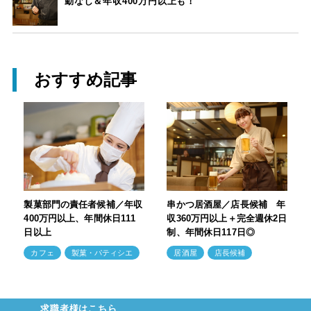
勤なし＆年収400万円以上も！
おすすめ記事
製菓部門の責任者候補／年収
串かつ居酒屋／店長候補 年
400万円以上、年間休日111
収360万円以上＋完全週休2日
日以上
制、年間休日117日◎
カフェ
製菓・パティシエ
居酒屋
店長候補
求職者様はこちら