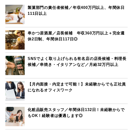
製菓部門の責任者候補／年収400万円以上、年間休日
111日以上
串かつ居酒屋／店長候補 年収360万円以上＋完全週
休2日制、年間休日117日◎
SNSでよく取り上げられる有名店の店長候補・料理長
候補／串焼き・イタリアンなど／月給32万円以上
【月内面接・内定まで可能！】未経験からでも正社員
になれるオフィスワーク
化粧品販売スタッフ／年間休日132日！未経験からで
もOK！経験者は優遇します◎