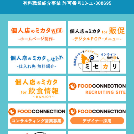
有料職業紹介事業 許可番号13‐ユ‐308695