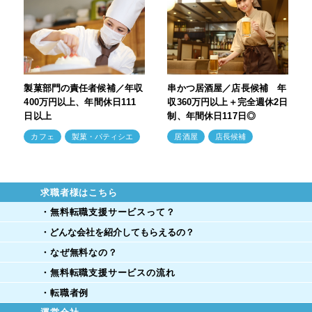
製菓部門の責任者候補／年収
串かつ居酒屋／店長候補 年
400万円以上、年間休日111
収360万円以上＋完全週休2日
日以上
制、年間休日117日◎
カフェ
製菓・パティシエ
居酒屋
店長候補
求職者様はこちら
・無料転職支援サービスって？
・どんな会社を紹介してもらえるの？
・なぜ無料なの？
・無料転職支援サービスの流れ
・転職者例