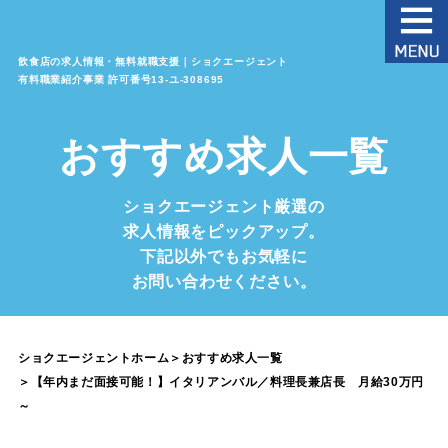
飲食店の求人情報・無料就職支援｜ショクエージェント
有料職業紹介事業 許可番号13‐ユ‐308695
おすすめ求人一覧
ショクエージェント厳選の
求人情報をピックアップ。
下記以外でもお気軽に
お問い合わせください。
ショクエージェントホーム
＞
おすすめ求人一覧
＞
【年内まだ面接可能！】イタリアンバル／料理長兼店長 月給30万円
～