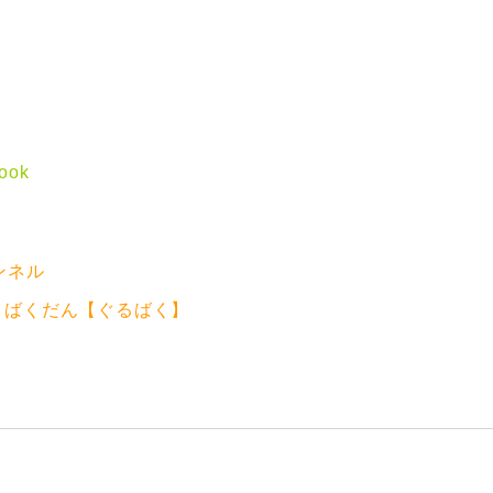
ook
ンネル
メばくだん【ぐるばく】