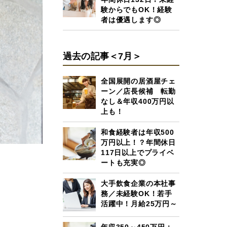
験からでもOK！経験
者は優遇します◎
過去の記事＜7月＞
全国展開の居酒屋チェ
ーン／店長候補 転勤
なし＆年収400万円以
上も！
和食経験者は年収500
万円以上！？年間休日
117日以上でプライベ
ートも充実◎
大手飲食企業の本社事
務／未経験OK！若手
活躍中！月給25万円～