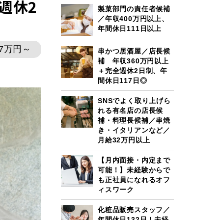
週休2
製菓部門の責任者候補
／年収400万円以上、
年間休日111日以上
.7万円～
串かつ居酒屋／店長候
補 年収360万円以上
＋完全週休2日制、年
間休日117日◎
SNSでよく取り上げら
れる有名店の店長候
補・料理長候補／串焼
き・イタリアンなど／
月給32万円以上
【月内面接・内定まで
可能！】未経験からで
も正社員になれるオフ
ィスワーク
化粧品販売スタッフ／
年間休日132日！未経