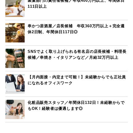
製菓部門の責任者候補／年収400万円以上、年間休日
111日以上
串かつ居酒屋／店長候補 年収360万円以上＋完全週
休2日制、年間休日117日◎
SNSでよく取り上げられる有名店の店長候補・料理長
候補／串焼き・イタリアンなど／月給32万円以上
【月内面接・内定まで可能！】未経験からでも正社員
になれるオフィスワーク
化粧品販売スタッフ／年間休日132日！未経験からで
もOK！経験者は優遇します◎