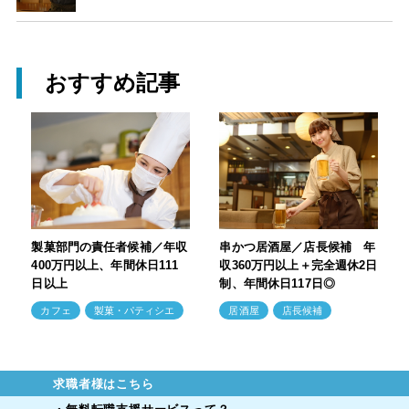
おすすめ記事
製菓部門の責任者候補／年収
串かつ居酒屋／店長候補 年
400万円以上、年間休日111
収360万円以上＋完全週休2日
日以上
制、年間休日117日◎
カフェ
製菓・パティシエ
居酒屋
店長候補
求職者様はこちら