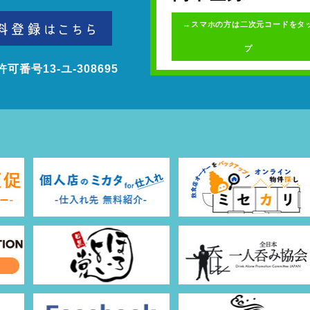
スマホの方は二次元コードをタ
プ
番号13‐ユ‐308695